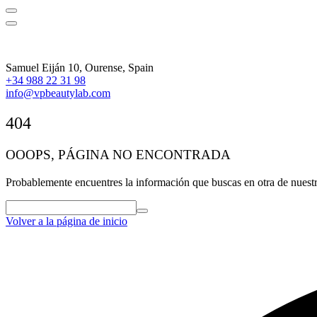
Samuel Eiján 10, Ourense, Spain
+34 988 22 31 98
info@vpbeautylab.com
4
0
4
OOOPS, PÁGINA NO ENCONTRADA
Probablemente encuentres la información que buscas en otra de nuest
Volver a la página de inicio